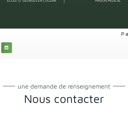
ECOLE ST GEORGES EN COUZAN
MAISON MEDICAL
P
une demande de renseignement
Nous contacter