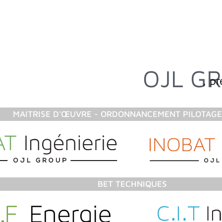
OJL GROUP
, p
MAITRISE D'ŒUVRE - ORDONNANCEMENT PILOTAGE 
BET TECHNIQUES